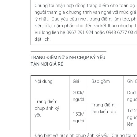
Chúng tôi nhận hợp đồng trang điểm cho toàn bộ
người tham gia chương trình văn nghệ với mức giá
lý nhất. Các yêu cầu như : trang điểm, làm tóc, ph
kiện, ở lại dặm phấn cho đến khi kết thúc chương t
Vui lòng lien hệ 0967 291 924 hoặc 0943 6777 03 
đặt lịch.
TRANG ĐIỂM NỮ SINH CHỤP KỶ YẾU
TẬN NƠI GIÁ RẺ
Nội dung
Giá
Bao gồm
Ghi 
200k/
Dưới
người
ngườ
Trang điểm
Trang điểm +
chụp ảnh kỷ
Từ 2
làm kiểu tóc
150k/
yếu
ngườ
người
lên
Đặc biệt với nữ sinh chụp ảnh kỷ yếu: Chúng tôi m