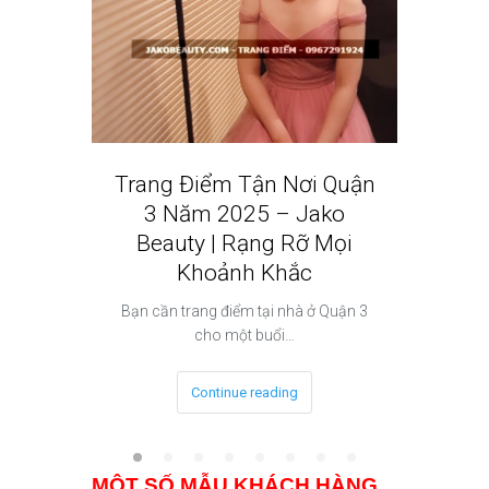
Trang Điểm Tận Nơi Quận
Dịch V
3 Năm 2025 – Jako
2 N
Beauty | Rạng Rỡ Mọi
Beauty
Khoảnh Khắc
Phong
Bạn cần trang điểm tại nhà ở Quận 3
Bạn đang
cho một buổi…
Continue reading
MỘT SỐ MẪU KHÁCH HÀNG