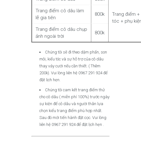
Trang điểm cô dâu làm
800k
Trang điểm + 
lễ gia tiên
tóc + phụ kiệ
Trang điểm cô dâu chụp
800k
ảnh ngoài trời
Chúng tôi sẽ đi theo dặm phấn, son
môi, kiểu tóc và sự hỗ trợ của cô dâu
thay váy cưới nếu cần thiết. ( Thêm
200k). Vui lòng liên hệ 0967 291 924 để
đặt lịch hẹn.
Chúng tôi cam kết trang điểm thử
cho cô dâu ( miễn phí 100%) trước ngày
sự kiện để cô dâu và người thân lựa
chọn kiểu trang điểm phù hợp nhất.
Sau đó mới tiến hành đặt cọc. Vui lòng
liên hệ 0967 291 924 để đặt lịch hẹn .