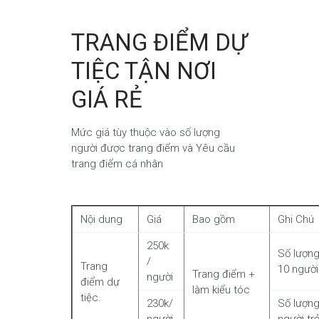
TRANG ĐIỂM DỰ
TIỆC TẬN NƠI
GIÁ RẺ
Mức giá tùy thuộc vào số lượng
người được trang điểm và Yêu cầu
trang điểm cá nhân
Nội dung
Giá
Bao gồm
Ghi Chú
250k
Số lượng
/
Trang
10 người
Trang điểm +
người
điểm dự
làm kiểu tóc
tiệc.
230k/
Số lượng