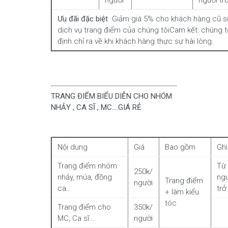
người
người trở
Ưu đãi đặc biệt
Giảm giá 5% cho khách hàng cũ 
dịch vụ trang điểm của chúng tôiCam kết: chúng t
định chỉ ra về khi khách hàng thực sự hài lòng.
TRANG ĐIỂM BIỂU DIỄN CHO NHÓM
NHẢY , CA SĨ , MC….GIÁ RẺ
Nội dung
Giá
Bao gồm
Gh
Trang điểm nhóm
Từ
250k/
nhảy, múa, đồng
ng
Trang điểm
người
ca…
trở
+ làm kiểu
tóc
Trang điểm cho
350k/
MC, Ca sĩ …
người