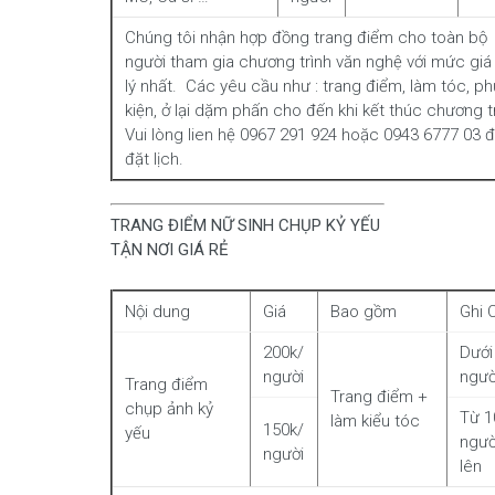
Chúng tôi nhận hợp đồng trang điểm cho toàn bộ
người tham gia chương trình văn nghệ với mức giá
lý nhất. Các yêu cầu như : trang điểm, làm tóc, ph
kiện, ở lại dặm phấn cho đến khi kết thúc chương t
Vui lòng lien hệ 0967 291 924 hoặc 0943 6777 03 
đặt lịch.
TRANG ĐIỂM NỮ SINH CHỤP KỶ YẾU
TẬN NƠI GIÁ RẺ
Nội dung
Giá
Bao gồm
Ghi 
200k/
Dưới
người
ngườ
Trang điểm
Trang điểm +
chụp ảnh kỷ
Từ 1
làm kiểu tóc
150k/
yếu
ngườ
người
lên