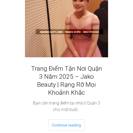
Trang Điểm Tận Nơi Quận
Dịch V
3 Năm 2025 – Jako
2 N
Beauty | Rạng Rỡ Mọi
Beauty
Khoảnh Khắc
Phong
Bạn cần trang điểm tại nhà ở Quận 3
Bạn đang
cho một buổi…
Continue reading