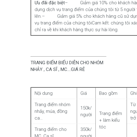
Ưu đãi đặc biệt
– Giảm giá 10% cho khách hà
dụng dịch vụ trang điểm của chúng tôi từ 5 người 
lên.– Giảm giá 5% cho khách hàng cũ sử dụn
vụ trang điểm của chúng tôiCam kết: chúng tôi xá
chỉ ra về khi khách hàng thực sự hài lòng.
TRANG ĐIỂM BIỂU DIỄN CHO NHÓM
NHẢY , CA SĨ , MC….GIÁ RẺ
Nội dung
Giá
Bao gồm
Gh
Trang điểm nhóm
Từ
150k/
nhảy, múa, đồng
ng
Trang điểm
người
ca…
trở
+ làm kiểu
tóc
Trang điểm cho
350k/
MC, Ca sĩ …
người