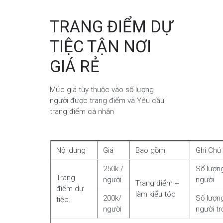
TRANG ĐIỂM DỰ
TIỆC TẬN NƠI
GIÁ RẺ
Mức giá tùy thuộc vào số lượng
người được trang điểm và Yêu cầu
trang điểm cá nhân
Nội dung
Giá
Bao gồm
Ghi Chú
250k /
Số lượng
Trang
người
người
Trang điểm +
điểm dự
làm kiểu tóc
200k/
Số lượng
tiệc.
người
người tr