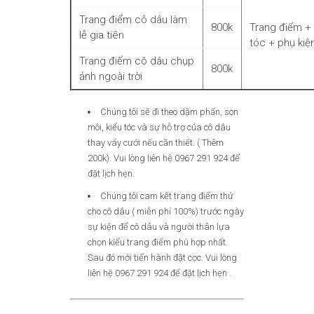
Trang điểm cô dâu làm
800k
Trang điểm + 
lễ gia tiên
tóc + phụ kiệ
Trang điểm cô dâu chụp
800k
ảnh ngoài trời
Chúng tôi sẽ đi theo dặm phấn, son
môi, kiểu tóc và sự hỗ trợ của cô dâu
thay váy cưới nếu cần thiết. ( Thêm
200k). Vui lòng liên hệ 0967 291 924 để
đặt lịch hẹn.
Chúng tôi cam kết trang điểm thử
cho cô dâu ( miễn phí 100%) trước ngày
sự kiện để cô dâu và người thân lựa
chọn kiểu trang điểm phù hợp nhất.
Sau đó mới tiến hành đặt cọc. Vui lòng
liên hệ 0967 291 924 để đặt lịch hẹn .