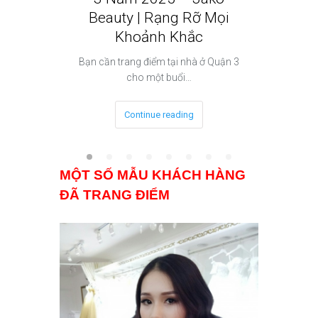
Beauty | Rạng Rỡ Mọi
Beauty
Khoảnh Khắc
Phong
Bạn cần trang điểm tại nhà ở Quận 3
Bạn đang
cho một buổi…
Continue reading
MỘT SỐ MẪU KHÁCH HÀNG
ĐÃ TRANG ĐIỂM