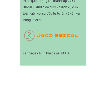
mình quan trọng khi thành lập
Jako
Bridal
- Studio áo cưới và dịch vụ cưới
toàn diện với sự đầu tư to lớn về vốn và
trang thiết bị.
Fanpage chính thức của JAKO :