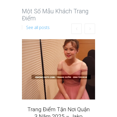
Một Số Mẫu Khách Trang
Điểm
See all posts
Trang Điểm Tận Nơi Quận
Dịch V
3 Năm 2025 – Jako
2 N