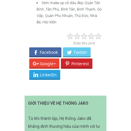
tiệm make up cô dâu đẹp Quận Tân
Bình, Tân Phú, Bình Tân, Bình Thạnh, Gò
Vấp, Quận Phú Nhuận, Thủ Đức, Nhà
Bè, Hóc Môn
Rate this post
Facebook
Twitter
Google+
Pinterest
LinkedIn
GIỚI THIỆU VỀ HỆ THỐNG JAKO
Từ khi thành lập, Hệ thống Jako đã
khẳng định thương hiệu của mình với tư